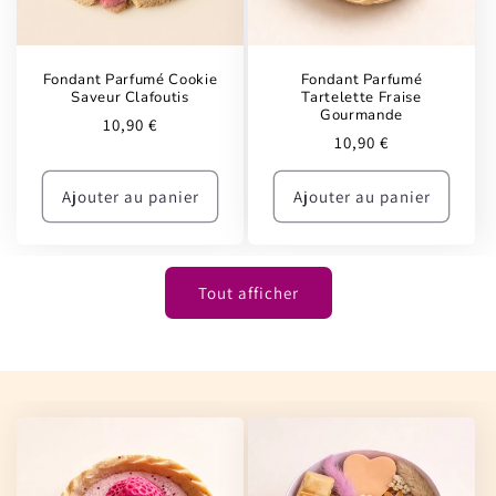
Fondant Parfumé Cookie
Fondant Parfumé
Saveur Clafoutis
Tartelette Fraise
Gourmande
Prix
10,90 €
Prix
10,90 €
habituel
habituel
Ajouter au panier
Ajouter au panier
Tout afficher