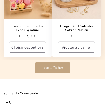
Fondant Parfumé En
Bougie Saint Valentin
Écrin Signature
Coffret Passion
Prix
Prix
Du 37,90 €
48,90 €
habituel
habituel
Choisir des options
Ajouter au panier
Tout afficher
Suivre Ma Commande
F.A.Q.