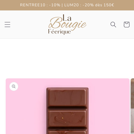
et
RENTREE10 : -10% | LUM20 : -20% dès 150€
passer
au
contenu
Panier
Passer aux
informations
produits