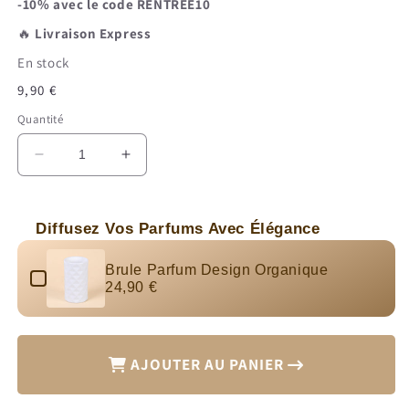
-10% avec le code RENTREE10
🔥
Livraison Express
En stock
Prix
9,90 €
habituel
Quantité
Réduire
Augmenter
la
la
quantité
quantité
de
de
Diffusez Vos Parfums Avec Élégance
Fondant
Fondant
Use the Previous and Next buttons to navigate through produc
Parfumé
Parfumé
Brule Parfum Design Organique
Cola
Cola
24,90 €
Snapbar
Snapbar
AJOUTER AU PANIER