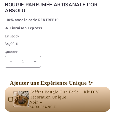
BOUGIE PARFUMÉE ARTISANALE L’OR
ABSOLU
-10% avec le code RENTREE10
🔥
Livraison Express
En stock
Prix
34,90 €
habituel
Quantité
Réduire
Augmenter
la
la
quantité
quantité
de
de
Ajouter une Expérience Unique ✨
Bougie
Bougie
Use the Previous and Next buttons to navigate through product 
Parfumée
Parfumée
Coffret Bougie Cire Perle – Kit DIY
Artisanale
Artisanale
Décoration Unique
L’Or
L’Or
Noir
Absolu
Absolu
24,90 €
34,90 €