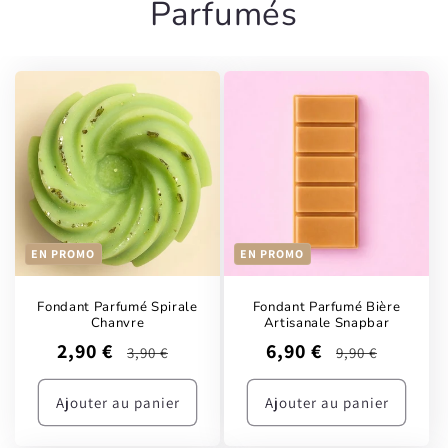
Parfumés
EN PROMO
EN PROMO
Fondant Parfumé Spirale
Fondant Parfumé Bière
Chanvre
Artisanale Snapbar
Prix
Prix
Prix
Prix
2,90 €
6,90 €
3,90 €
9,90 €
promotionnel
habituel
promotionnel
habituel
Ajouter au panier
Ajouter au panier