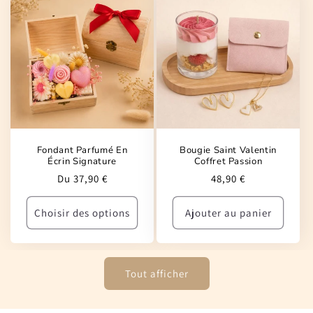
Fondant Parfumé En
Bougie Saint Valentin
Écrin Signature
Coffret Passion
Prix
Prix
Du 37,90 €
48,90 €
habituel
habituel
Choisir des options
Ajouter au panier
Tout afficher