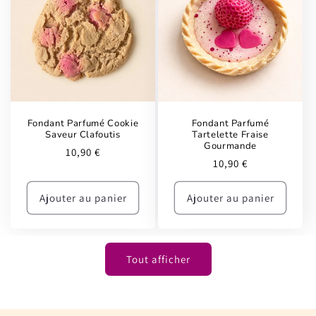
Fondant Parfumé Cookie
Fondant Parfumé
Saveur Clafoutis
Tartelette Fraise
Gourmande
Prix
10,90 €
Prix
10,90 €
habituel
habituel
Ajouter au panier
Ajouter au panier
Tout afficher