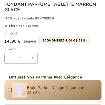
FONDANT PARFUMÉ TABLETTE MARRON
GLACÉ
-10% avec le code RENTREE10
🔥
Livraison Express
En stock
Prix
Prix
14,90 €
ECONOMISEZ 4,00 € (-21%)
18,90 €
promotionnel
habituel
Quantité
Réduire
Augmenter
la
la
quantité
quantité
de
de
Diffusez Vos Parfums Avec Élégance
Fondant
Fondant
Use the Previous and Next buttons to navigate through produc
Parfumé
Parfumé
Brule Parfum Design Organique
Tablette
Tablette
24,90 €
Marron
Marron
Glacé
Glacé