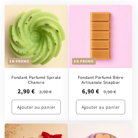
EN PROMO
EN PROMO
Fondant Parfumé Spirale
Fondant Parfumé Bière
Chanvre
Artisanale Snapbar
Prix
Prix
Prix
Prix
2,90 €
6,90 €
3,90 €
9,90 €
promotionnel
habituel
promotionnel
habituel
Ajouter au panier
Ajouter au panier