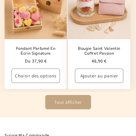
Fondant Parfumé En
Bougie Saint Valentin
Écrin Signature
Coffret Passion
Prix
Prix
Du 37,90 €
48,90 €
habituel
habituel
Choisir des options
Ajouter au panier
Tout afficher
Suivre Ma Commande