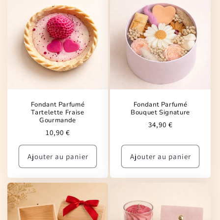
Fondant Parfumé
Fondant Parfumé
Tartelette Fraise
Bouquet Signature
Gourmande
Prix
34,90 €
Prix
10,90 €
habituel
habituel
Ajouter au panier
Ajouter au panier