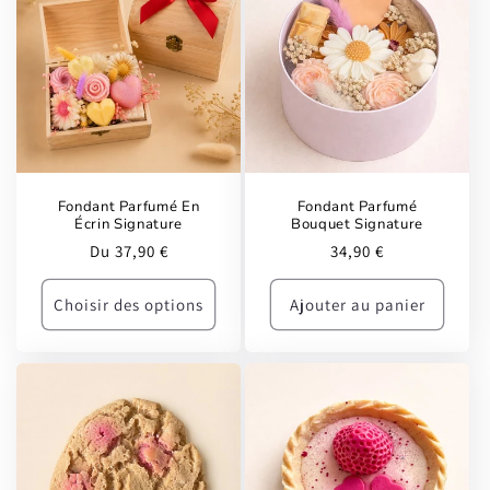
Fondant Parfumé En
Fondant Parfumé
Écrin Signature
Bouquet Signature
Prix
Prix
Du 37,90 €
34,90 €
habituel
habituel
Choisir des options
Ajouter au panier