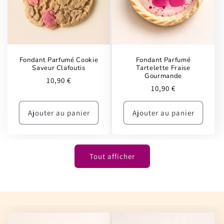
Fondant Parfumé Cookie
Fondant Parfumé
Saveur Clafoutis
Tartelette Fraise
Gourmande
Prix
10,90 €
Prix
10,90 €
habituel
habituel
Ajouter au panier
Ajouter au panier
Tout afficher