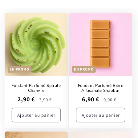
EN PROMO
EN PROMO
Fondant Parfumé Spirale
Fondant Parfumé Bière
Chanvre
Artisanale Snapbar
Prix
Prix
Prix
Prix
2,90 €
6,90 €
3,90 €
9,90 €
promotionnel
habituel
promotionnel
habituel
Ajouter au panier
Ajouter au panier