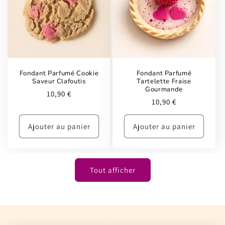
Fondant Parfumé Cookie
Fondant Parfumé
Saveur Clafoutis
Tartelette Fraise
Gourmande
Prix
10,90 €
Prix
10,90 €
habituel
habituel
Ajouter au panier
Ajouter au panier
Tout afficher