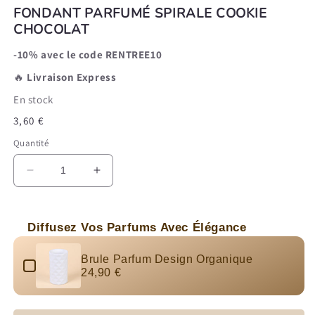
FONDANT PARFUMÉ SPIRALE COOKIE
CHOCOLAT
-10% avec le code RENTREE10
🔥
Livraison Express
En stock
Prix
3,60 €
habituel
Quantité
Réduire
Augmenter
la
la
quantité
quantité
de
de
Diffusez Vos Parfums Avec Élégance
Fondant
Fondant
Use the Previous and Next buttons to navigate through produc
Parfumé
Parfumé
Brule Parfum Design Organique
Spirale
Spirale
24,90 €
Cookie
Cookie
Chocolat
Chocolat