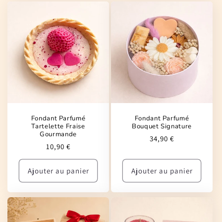
Fondant Parfumé
Fondant Parfumé
Tartelette Fraise
Bouquet Signature
Gourmande
Prix
34,90 €
Prix
10,90 €
habituel
habituel
Ajouter au panier
Ajouter au panier