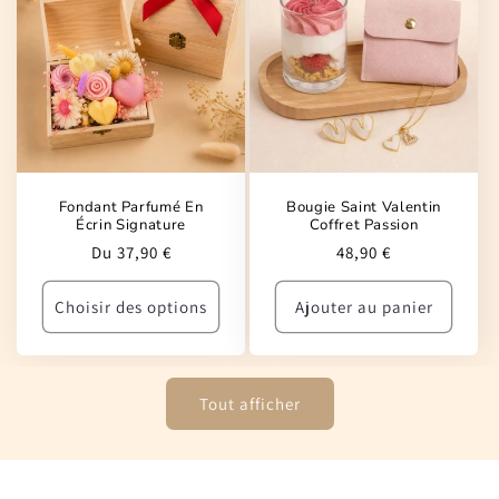
Fondant Parfumé En
Bougie Saint Valentin
Écrin Signature
Coffret Passion
Prix
Prix
Du 37,90 €
48,90 €
habituel
habituel
Choisir des options
Ajouter au panier
Tout afficher