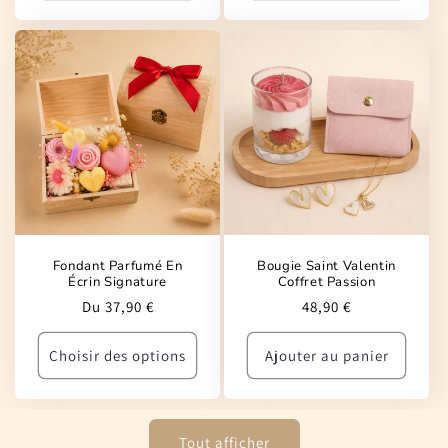
Fondant Parfumé En
Bougie Saint Valentin
Écrin Signature
Coffret Passion
Prix
Prix
Du 37,90 €
48,90 €
habituel
habituel
Choisir des options
Ajouter au panier
Tout afficher