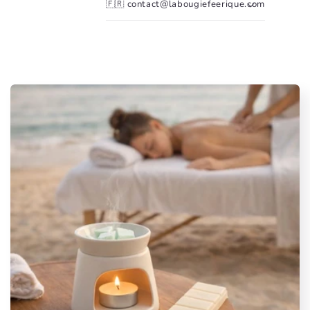
🇫🇷 contact@labougiefeerique.com