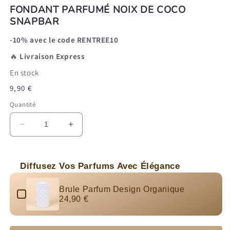
FONDANT PARFUMÉ NOIX DE COCO
SNAPBAR
-10% avec le code RENTREE10
🔥
Livraison Express
En stock
Prix
9,90 €
habituel
Quantité
Réduire
Augmenter
la
la
quantité
quantité
de
de
Diffusez Vos Parfums Avec Élégance
Fondant
Fondant
Use the Previous and Next buttons to navigate through produc
Parfumé
Parfumé
Brule Parfum Design Organique
Noix
Noix
24,90 €
de
de
Coco
Coco
Snapbar
Snapbar