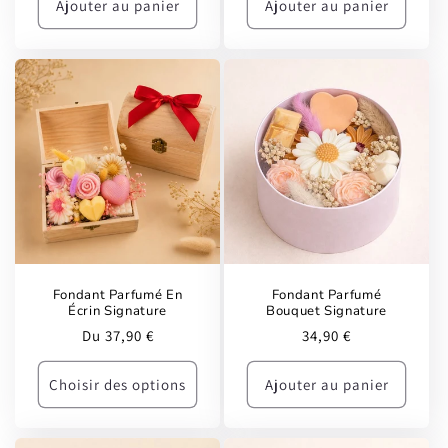
Ajouter au panier
Ajouter au panier
Fondant Parfumé En
Fondant Parfumé
Écrin Signature
Bouquet Signature
Prix
Prix
Du 37,90 €
34,90 €
habituel
habituel
Choisir des options
Ajouter au panier