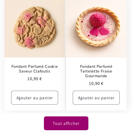
Fondant Parfumé Cookie
Fondant Parfumé
Saveur Clafoutis
Tartelette Fraise
Gourmande
Prix
10,90 €
Prix
10,90 €
habituel
habituel
Ajouter au panier
Ajouter au panier
Tout afficher