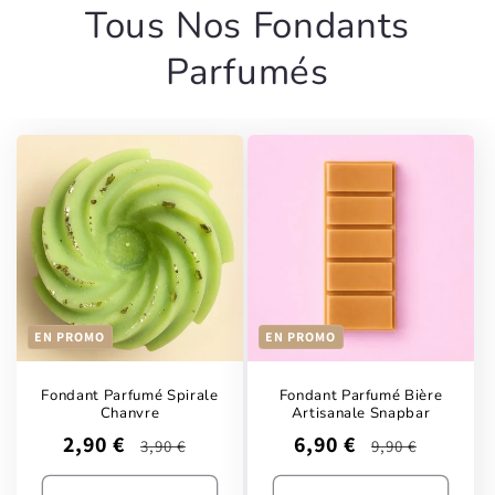
Tous Nos Fondants
Parfumés
EN PROMO
EN PROMO
Fondant Parfumé Spirale
Fondant Parfumé Bière
Chanvre
Artisanale Snapbar
Prix
Prix
Prix
Prix
2,90 €
6,90 €
3,90 €
9,90 €
promotionnel
habituel
promotionnel
habituel