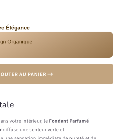
ec Élégance
ons to navigate through product add-ons, or scroll horizont
ign Organique
JOUTER AU PANIER
tale
ns votre intérieur, le
Fondant Parfumé
r
diffuse une senteur verte et
te une sensation immédiate de pureté et de