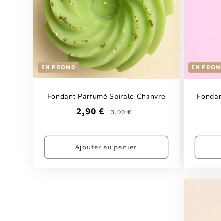
EN PROMO
EN PRO
Fondant Parfumé Spirale Chanvre
Fondan
Prix
Prix
2,90 €
3,90 €
promotionnel
habituel
Ajouter au panier