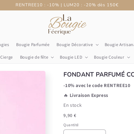
RENTREE10 : -10% | LUM20 : -20% dès 150€
ugies
Bougie Parfumée
Bougie Décorative
Bougie Artisan
Cierge
Bougie de fête
Bougie LED
Bougie Couleur
FONDANT PARFUMÉ C
-10% avec le code RENTREE10
🔥
Livraison Express
En stock
Prix
9,90 €
habituel
Quantité