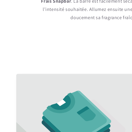
Frais Snapbar
. La barre est facilement sé
l’intensité souhaitée. Allumez ensuite une 
doucement sa fragrance fraîch