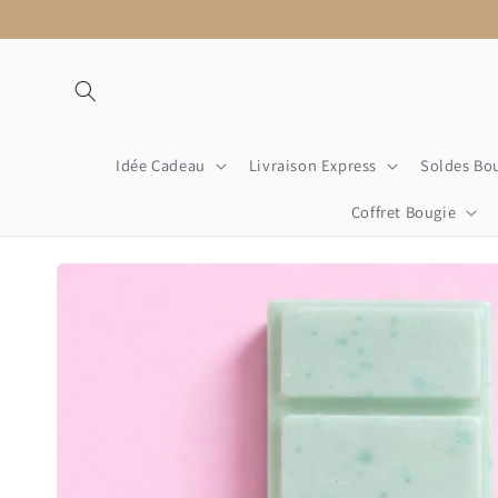
et
passer
au
contenu
Idée Cadeau
Livraison Express
Soldes Bo
Coffret Bougie
Passer aux
informations
produits