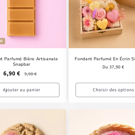
MO
t Parfumé Bière Artisanale
Fondant Parfumé En Écrin S
Snapbar
Prix
Du 37,90 €
Prix
Prix
6,90 €
9,90 €
habituel
promotionnel
habituel
Ajouter au panier
Choisir des options