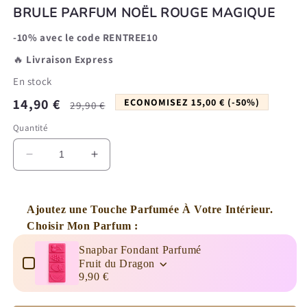
BRULE PARFUM NOËL ROUGE MAGIQUE
-10% avec le code RENTREE10
🔥
Livraison Express
En stock
Prix
Prix
14,90 €
ECONOMISEZ 15,00 € (-50%)
29,90 €
promotionnel
habituel
Quantité
Réduire
Augmenter
la
la
quantité
quantité
de
de
Ajoutez une Touche Parfumée À Votre Intérieur.
Brule
Brule
Choisir Mon Parfum :
Parfum
Parfum
Use the Previous and Next buttons to navigate through product 
Noël
Noël
Snapbar Fondant Parfumé
Rouge
Rouge
Fruit du Dragon
Magique
Magique
9,90 €