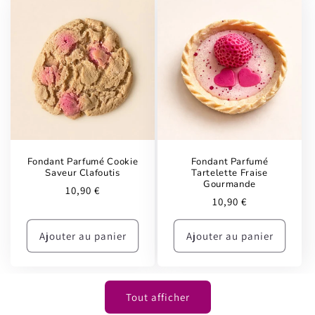
Fondant Parfumé Cookie
Fondant Parfumé
Saveur Clafoutis
Tartelette Fraise
Gourmande
Prix
10,90 €
Prix
10,90 €
habituel
habituel
Ajouter au panier
Ajouter au panier
Tout afficher