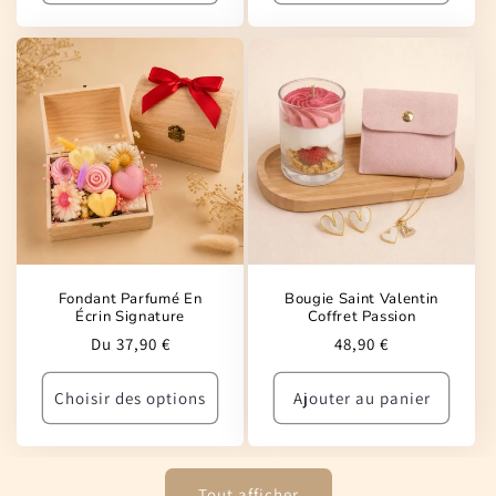
Fondant Parfumé En
Bougie Saint Valentin
Écrin Signature
Coffret Passion
Prix
Prix
Du 37,90 €
48,90 €
habituel
habituel
Choisir des options
Ajouter au panier
Tout afficher