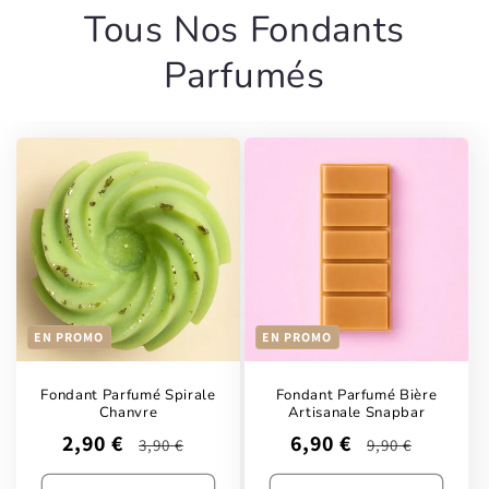
Tous Nos Fondants
Parfumés
EN PROMO
EN PROMO
Fondant Parfumé Spirale
Fondant Parfumé Bière
Chanvre
Artisanale Snapbar
Prix
Prix
Prix
Prix
2,90 €
6,90 €
3,90 €
9,90 €
promotionnel
habituel
promotionnel
habituel