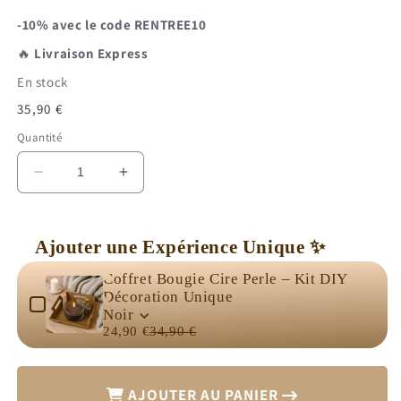
-10% avec le code RENTREE10
🔥
Livraison Express
En stock
Prix
35,90 €
habituel
Quantité
Réduire
Augmenter
la
la
quantité
quantité
de
de
Ajouter une Expérience Unique ✨
Bougie
Bougie
Use the Previous and Next buttons to navigate through product 
Saint
Saint
Coffret Bougie Cire Perle – Kit DIY
Valentin
Valentin
Décoration Unique
Coffret
Coffret
Noir
Tendre
Tendre
24,90 €
34,90 €
Moment
Moment
AJOUTER AU PANIER