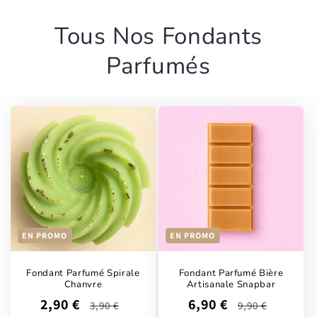
Tous Nos Fondants
Parfumés
EN PROMO
EN PROMO
Fondant Parfumé Spirale
Fondant Parfumé Bière
Chanvre
Artisanale Snapbar
Prix
Prix
Prix
Prix
2,90 €
6,90 €
3,90 €
9,90 €