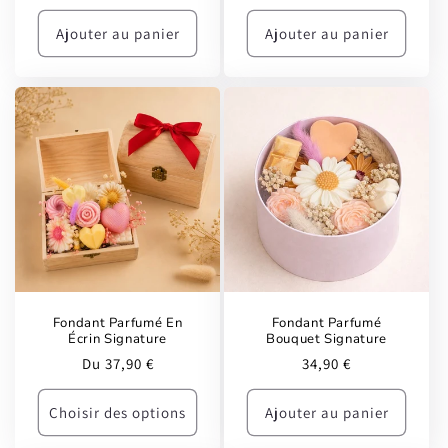
promotionnel
habituel
promotionnel
habituel
Ajouter au panier
Ajouter au panier
Fondant Parfumé En
Fondant Parfumé
Écrin Signature
Bouquet Signature
Prix
Prix
Du 37,90 €
34,90 €
habituel
habituel
Choisir des options
Ajouter au panier