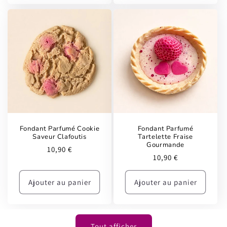
Fondant Parfumé Cookie
Fondant Parfumé
Saveur Clafoutis
Tartelette Fraise
Gourmande
Prix
10,90 €
Prix
10,90 €
habituel
habituel
Ajouter au panier
Ajouter au panier
Tout afficher