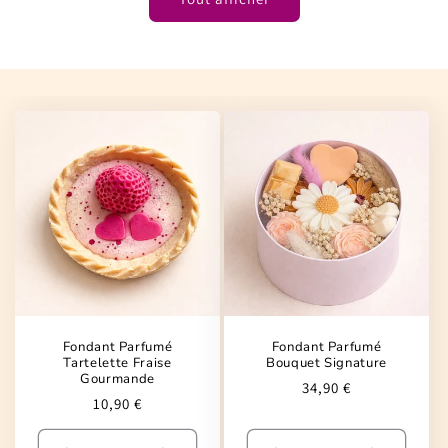
Fondant Parfumé
Fondant Parfumé
Tartelette Fraise
Bouquet Signature
Gourmande
Prix
34,90 €
Prix
10,90 €
habituel
habituel