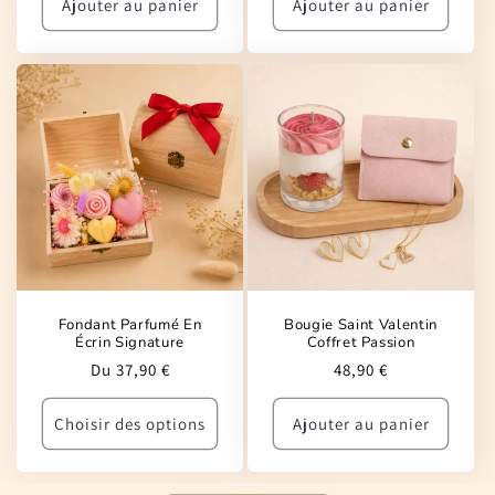
Ajouter au panier
Ajouter au panier
Fondant Parfumé En
Bougie Saint Valentin
Écrin Signature
Coffret Passion
Prix
Prix
Du 37,90 €
48,90 €
habituel
habituel
Choisir des options
Ajouter au panier