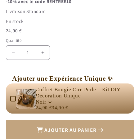
-10% avec le code
RENTREE10
Livraison Standard
En stock
Prix
24,90 €
habituel
Quantité
Réduire
Augmenter
la
la
quantité
quantité
de
de
Ajouter une Expérience Unique ✨
Bougie
Bougie
Use the Previous and Next buttons to navigate through product 
Pilier
Pilier
Coffret Bougie Cire Perle – Kit DIY
Jaune
Jaune
Décoration Unique
Vibrant
Vibrant
Noir
24,90 €
34,90 €
AJOUTER AU PANIER