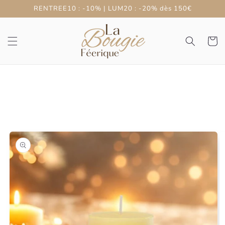
et
RENTREE10 : -10% | LUM20 : -20% dès 150€
passer
au
contenu
Panier
Passer aux
informations
produits