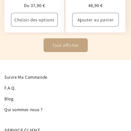
Prix
Prix
Du 37,90 €
48,90 €
habituel
habituel
Choisir des options
Ajouter au panier
Tout afficher
Suivre Ma Commande
F.A.Q.
Blog
Qui sommes-nous ?
SERVICE CLIENT