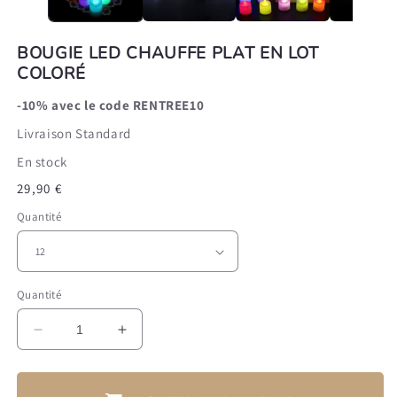
BOUGIE LED CHAUFFE PLAT EN LOT
COLORÉ
-10% avec le code
RENTREE10
Livraison Standard
En stock
Prix
29,90 €
habituel
Quantité
Quantité
Réduire
Augmenter
la
la
quantité
quantité
de
de