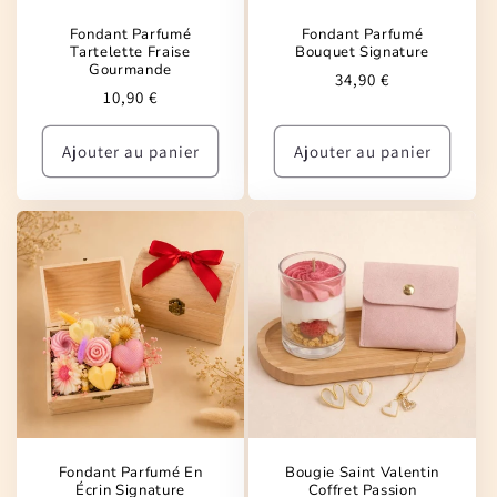
Fondant Parfumé
Fondant Parfumé
Tartelette Fraise
Bouquet Signature
Gourmande
Prix
34,90 €
Prix
10,90 €
habituel
habituel
Ajouter au panier
Ajouter au panier
Fondant Parfumé En
Bougie Saint Valentin
Écrin Signature
Coffret Passion