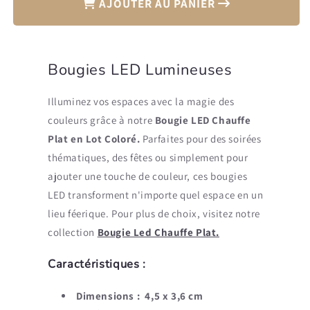
AJOUTER AU PANIER
Bougie
Bougie
LED
LED
Chauffe
Chauffe
Plat
Plat
Bougies LED Lumineuses
en
en
Lot
Lot
Coloré
Coloré
Illuminez vos espaces avec la magie des
couleurs grâce à notre
Bougie LED Chauffe
Plat en Lot Coloré.
Parfaites pour des soirées
thématiques, des fêtes ou simplement pour
ajouter une touche de couleur, ces bougies
LED transforment n'importe quel espace en un
lieu féerique. Pour plus de choix, visitez notre
collection
Bougie Led Chauffe Plat.
Caractéristiques :
Dimensions :
4,5 x 3,6 cm