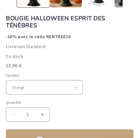
BOUGIE HALLOWEEN ESPRIT DES
TÉNÈBRES
-10% avec le code
RENTREE10
Livraison Standard
En stock
Prix
23,90 €
habituel
Couleur
Quantité
Réduire
Augmenter
la
la
quantité
quantité
de
de