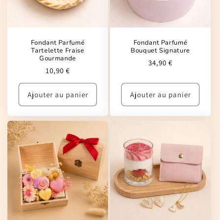
Fondant Parfumé
Fondant Parfumé
Tartelette Fraise
Bouquet Signature
Gourmande
Prix
34,90 €
Prix
10,90 €
habituel
habituel
Ajouter au panier
Ajouter au panier