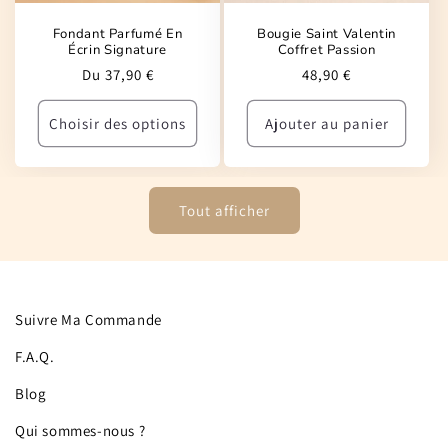
Fondant Parfumé En
Bougie Saint Valentin
Écrin Signature
Coffret Passion
Prix
Prix
Du 37,90 €
48,90 €
habituel
habituel
Choisir des options
Ajouter au panier
Tout afficher
Suivre Ma Commande
F.A.Q.
Blog
Qui sommes-nous ?