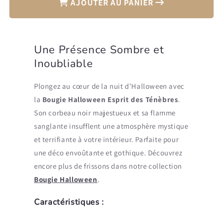
AJOUTER AU PANIER
Bougie
Bougie
Halloween
Halloween
Esprit
Esprit
des
des
Une Présence Sombre et
Ténèbres
Ténèbres
Inoubliable
Plongez au cœur de la nuit d’Halloween avec
la
Bougie Halloween Esprit des Ténèbres
.
Son corbeau noir majestueux et sa flamme
sanglante insufflent une atmosphère mystique
et terrifiante à votre intérieur. Parfaite pour
une déco envoûtante et gothique. Découvrez
encore plus de frissons dans notre collection
Bougie Halloween
.
Caractéristiques :