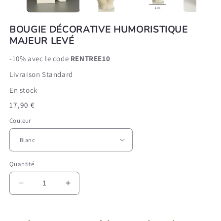
BOUGIE DÉCORATIVE HUMORISTIQUE
MAJEUR LEVÉ
-10% avec le code
RENTREE10
Livraison Standard
En stock
Prix
17,90 €
habituel
Couleur
Quantité
Réduire
Augmenter
la
la
quantité
quantité
de
de