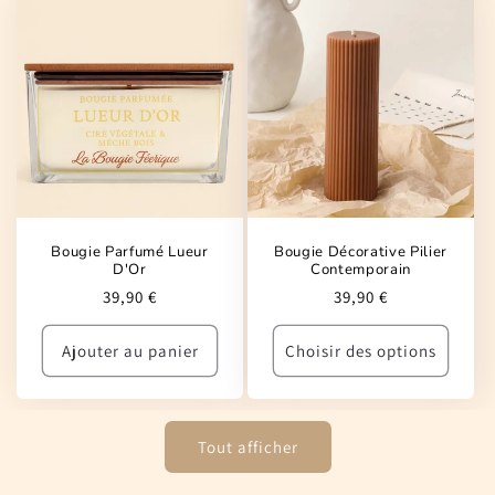
Bougie Parfumé Lueur
Bougie Décorative Pilier
D'Or
Contemporain
Prix
Prix
39,90 €
39,90 €
habituel
habituel
Ajouter au panier
Choisir des options
Tout afficher