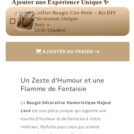
Ajouter une Expérience Unique ✨
Bougie
Bougie
Use the Previous and Next buttons to navigate through product 
Décorative
Décorative
Coffret Bougie Cire Perle – Kit DIY
Humoristique
Humoristique
Décoration Unique
Majeur
Majeur
Noir
Levé
Levé
24,90 €
34,90 €
AJOUTER AU PANIER
Un Zeste d'Humour et une
Flamme de Fantaisie
La
Bougie Décorative Humoristique Majeur
Levé
est une pièce unique qui apporte une
touche d'humour et de fantaisie à votre
intérieur. Parfaite pour ceux qui aiment