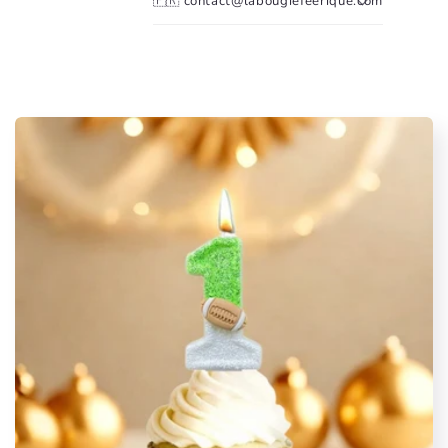
🇫🇷 contact@labougiefeerique.com