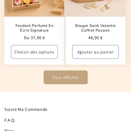
Fondant Parfumé En
Bougie Saint Valentin
Écrin Signature
Coffret Passion
Prix
Prix
Du 37,90 €
48,90 €
habituel
habituel
Choisir des options
Ajouter au panier
Tout afficher
Suivre Ma Commande
F.A.Q.
Blog