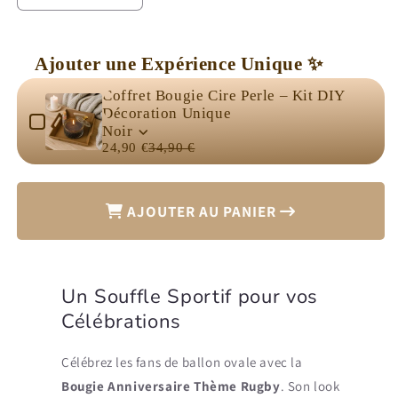
la
la
quantité
quantité
de
de
Ajouter une Expérience Unique ✨
Bougie
Bougie
Use the Previous and Next buttons to navigate through product 
Anniversaire
Anniversaire
Coffret Bougie Cire Perle – Kit DIY
Thème
Thème
Décoration Unique
Rugby
Rugby
Noir
24,90 €
34,90 €
AJOUTER AU PANIER
Un Souffle Sportif pour vos
Célébrations
Célébrez les fans de ballon ovale avec la
Bougie Anniversaire Thème Rugby
. Son look