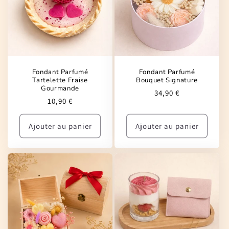
Fondant Parfumé
Fondant Parfumé
Tartelette Fraise
Bouquet Signature
Gourmande
Prix
34,90 €
Prix
10,90 €
habituel
habituel
Ajouter au panier
Ajouter au panier