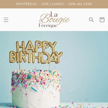
et
RENTREE10 : -10% | LUM20 : -20% dès 150€
passer
au
contenu
Panier