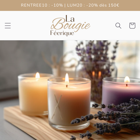
et
RENTREE10 : -10% | LUM20 : -20% dès 150€
passer
au
contenu
Panier