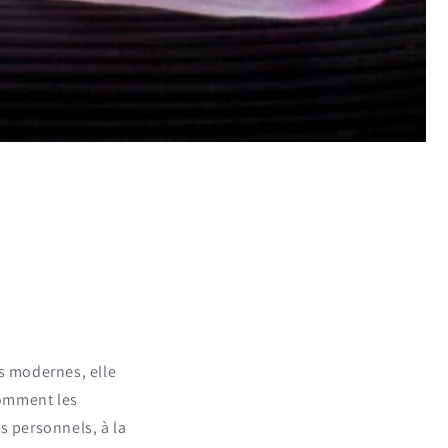
s modernes, elle
comment les
s personnels, à la