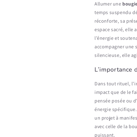
Allumer une
bougi
temps suspendu dédi
réconforte, sa prés
espace sacré, elle a
l’énergie et souten
accompagner une sé
silencieuse, elle a
L’importance d
Dans tout rituel, l
impact que de le fa
pensée posée ou d’u
énergie spécifique
un projet à manifes
avec celle de la bo
puissant.