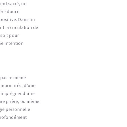
ent sacré, un
ière douce
 positive. Dans un
nt la circulation de
 soit pour
ne intention
 pas le même
ts murmurés, d’une
l’imprégner d’une
une prière, ou même
gie personnelle
s profondément