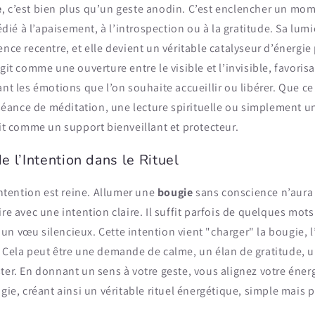
e
, c’est bien plus qu’un geste anodin. C’est enclencher un mom
é à l’apaisement, à l’introspection ou à la gratitude. Sa lum
ence recentre, et elle devient un véritable catalyseur d’énergie
git comme une ouverture entre le visible et l’invisible, favorisa
ant les émotions que l’on souhaite accueillir ou libérer. Que ce
ance de méditation, une lecture spirituelle ou simplement u
git comme un support bienveillant et protecteur.
e l’Intention dans le Rituel
’intention est reine. Allumer une
bougie
sans conscience n’aura
ire avec une intention claire. Il suffit parfois de quelques mo
n vœu silencieux. Cette intention vient "charger" la bougie, 
. Cela peut être une demande de calme, un élan de gratitude, 
ter. En donnant un sens à votre geste, vous alignez votre éner
ugie, créant ainsi un véritable rituel énergétique, simple mai