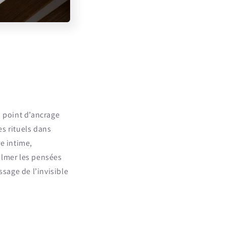
n point d’ancrage
es rituels dans
e intime,
calmer les pensées
ssage de l’invisible